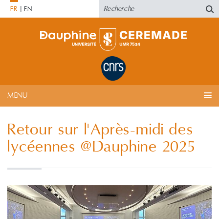
FR
EN
MENU
Retour sur l'Après-midi des
lycéennes @Dauphine 2025