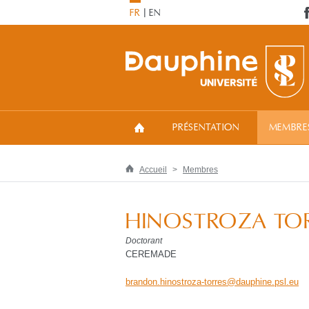
FR
EN
PRÉSENTATION
MEMBRE
Accueil
Membres
HINOSTROZA TOR
Doctorant
CEREMADE
brandon.hinostroza-torres
@
dauphine.psl
.
eu