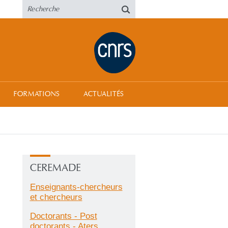
FORMATIONS
ACTUALITÉS
CEREMADE
Enseignants-chercheurs
et chercheurs
Doctorants - Post
doctorants - Aters