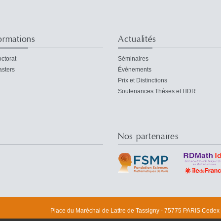
ormations
Actualités
ctorat
Séminaires
sters
Évènements
Prix et Distinctions
Soutenances Thèses et HDR
Nos partenaires
Place du Maréchal de Lattre de Tassigny - 75775 PARIS Cedex 1