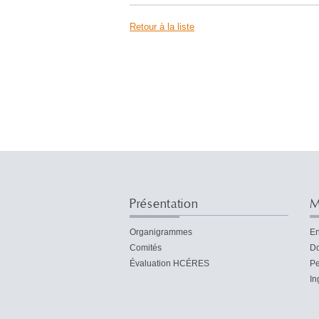
Retour à la liste
Présentation
M
Organigrammes
En
Comités
Do
Évaluation HCÉRES
Pe
In