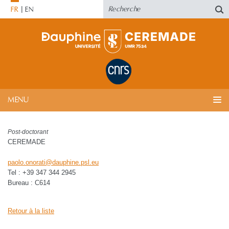
FR
EN
MENU
Post-doctorant
CEREMADE
paolo.onorati
@
dauphine.psl
.
eu
Tel : +39 347 344 2945
Bureau : C614
Retour à la liste