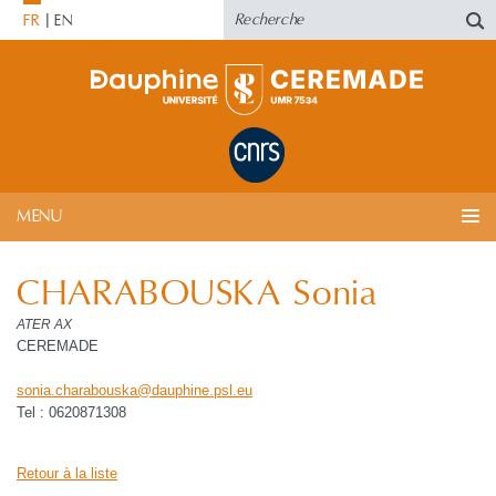
FR
EN
MENU
CHARABOUSKA Sonia
ATER AX
CEREMADE
sonia.charabouska
@
dauphine.psl
.
eu
Tel : 0620871308
Retour à la liste